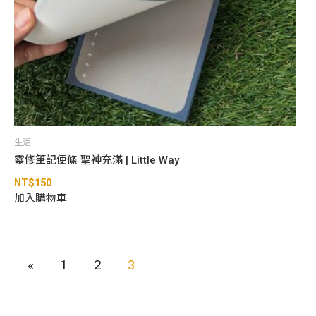
生活
靈修筆記便條 聖神充滿 | Little Way
NT$
150
加入購物車
«
1
2
3