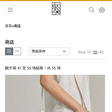
首頁
»
商店
商店
格狀展示
列表展示
View:
10
20
40
顯示第 41 至 55 項結果，共 55 項