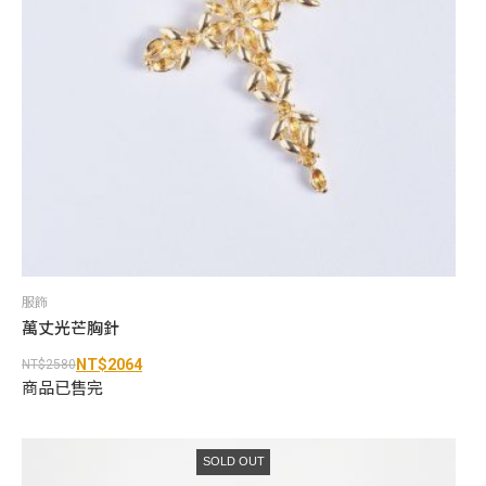
服飾
萬丈光芒胸針
NT$
2064
NT$
2580
原
目
商品已售完
始
前
價
價
格：
格：
NT$2580。
NT$2064。
SOLD OUT