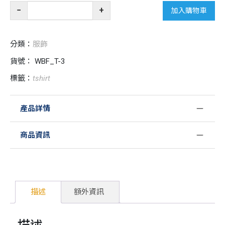
聖
−
+
加入購物車
經
金
句
分類：
服飾
白
貨號：
WBF_T-3
T
|
標籤：
tshirt
Walk
by
faith
產品詳情
數
量
商品資訊
描述
額外資訊