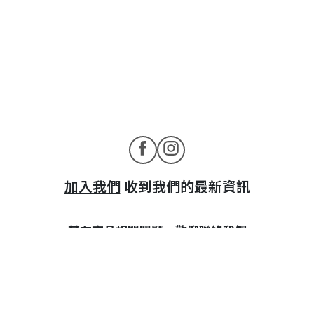
加入我們
收到我們的最新資訊
若有商品相關問題，歡迎聯絡我們
maiguang21@gmail.com
營業人名稱：國賓藝術有限公司