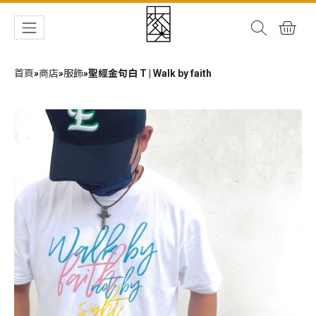
首頁
»
商店
»
服飾
»
聖經金句白 T | Walk by faith