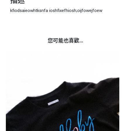
描述
kfiodsaieowhtksnfa ioshfixefhiosh;oijfowejfoew
您可能也喜歡…