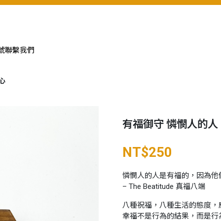
號
聯繫我們
中心
Hot!
Hot!
有福御守 憐憫人的人 ｜ 
NT$
250
憐憫人的人是有福的，因為他
– The Beatitude 真福八端
八種祝福，八種生活的態度，
幸福不是行為的結果，而是行