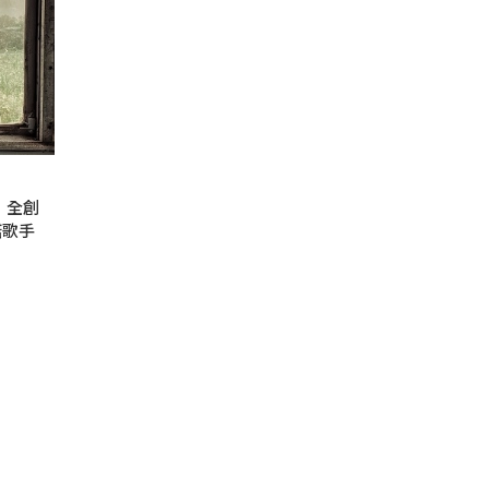
a》全創
爵諾歌手