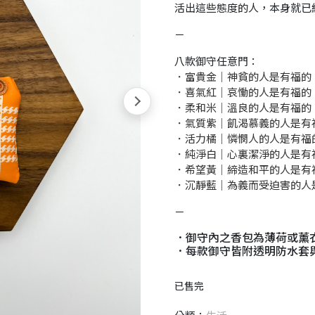
活出這些態度的人，本身就已
－
八款御守任意門：
．富貴金｜神貧的人是有福的
．喜氣紅｜哀慟的人是有福的
．柔和米｜溫良的人是有福的
．氣質紫｜飢渴慕義的人是有
．活力橘｜憐憫人的人是有福
．純淨白｜心裏潔淨的人是有
．希望黃｜締造和平的人是有
．沉靜藍｜為義而受迫害的人
－
．御守內之香包為薄荷或薰
．每款御守皆附透明防水套
已售完