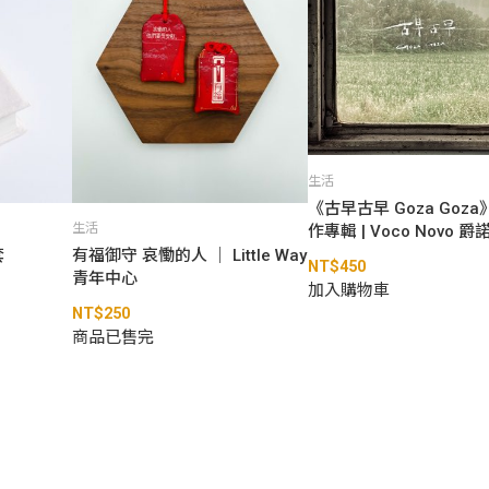
生活
《古早古早 Goza Goz
生活
作專輯 | Voco Novo 
套
有福御守 哀慟的人 ｜ Little Way
NT$
450
青年中心
加入購物車
NT$
250
商品已售完